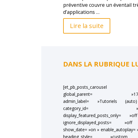
préventive couvre un éventail tr
d’applications …
Lire la suite
DANS LA RUBRIQUE LU
[et_pb_posts_carousel
global_parent= »173
admin_label= »Tutoriels (aut
category_id= »2
display_featured_posts_only= »o
ignore_displayed_posts= »o
show_date= »on » enable_autoplay= 
heading_style= »custo