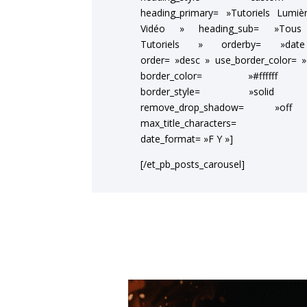
heading_primary= »Tutoriels Lumi
Vidéo » heading_sub= »Tous
Tutoriels » orderby= »da
order= »desc » use_border_color= »
border_color= »#fffff
border_style= »soli
remove_drop_shadow= »of
max_title_characters= »
date_format= »F Y »]
[/et_pb_posts_carousel]