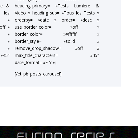
ère &
heading_primary= »Tests Lumière &
 les
Vidéo » heading_sub= »Tous les Tests »
te »
orderby= »date » order= »desc »
off »
use_border_color= »off »
f »
border_color= »#ffffff »
d »
border_style= »solid »
f »
remove_drop_shadow= »off »
45″
max_title_characters= »45″
date_format= »F Y »]
[/et_pb_posts_carousel]