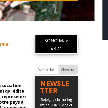
SONO Mag
ORIA
#424
NEWSLE
ssociation
TTER
) qui édite
e représente
Rejoignez la mailing
otre pays à
list de SONO Mag et
élas pour nos