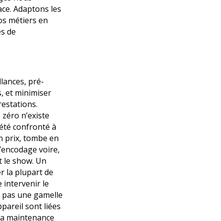
ace. Adaptons les
os métiers en
es de
llances, pré-
, et minimiser
restations.
 zéro n’existe
 été confronté à
on prix, tombe en
’encodage voire,
t le show. Un
r la plupart de
e intervenir le
e pas une gamelle
areil sont liées
 la maintenance