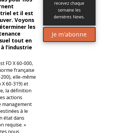
recevez chaque
rnent
semaine les
iel et il est
dernières News.
rouver. Voyons
terminer les
ntenance
Je m'abonne
suel tout en
à l’industrie
st FD X 60-000,
 norme française
-200), elle-même
 X 60-319) et
 la définition
les actions
 de management
destinées à le
un état dans
on requise. »
ages nous