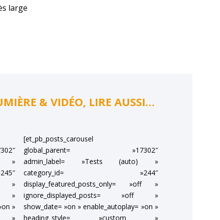
ès large
MIÈRE & VIDÉO, LIRE AUSSI…
[et_pb_posts_carousel
02″
global_parent= »17302″
o) »
admin_label= »Tests (auto) »
45″
category_id= »244″
ff »
display_featured_posts_only= »off »
ff »
ignore_displayed_posts= »off »
»on »
show_date= »on » enable_autoplay= »on »
m »
heading_style= »custom »