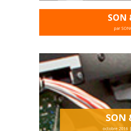
SON 
par
SON
SON 
octobre 2016