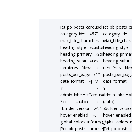
[et_pb_posts_carousel
[et_pb_posts_c
category_id= »57″
category_id=
max_title_characters= »45″
max_title_char
heading_style= »custom »
heading_style=
heading_primary= »Son »
heading_prima
heading_sub= »Les
heading_sub=
dernières News »
dernières Ne
posts_per_page= »1″
posts_per_pag
date_format= »j M
date_format=
Y »
Y 
admin_label= »Carousel
admin_label= 
Son (auto) »
(auto)
_builder_version= »4.4.5″
_builder_versio
hover_enabled= »0″
hover_enabled
global_colors_info= »{} »]
global_colors_i
[/et_pb_posts_carousel]
[/et_pb_posts_