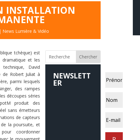
N INSTALLATION
MANENTE
|
News Lumière & Vidéo
u
blique tchèque) est
re drama
tique et les
r technique, David
NEWSLETT
e de Robert
Juliat à
ER
ère, parmi lesquels
Ginger, des
rampes
des découpes séries
 SpotM pro
duit des
réel sans émetteurs
rmations
de capteurs
e
de la poursuite, et
 pour coordonner
R
 avec le
mouvement