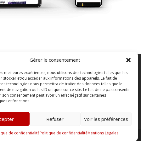
Gérer le consentement
les meilleures expériences, nous utilisons des technologies telles que les
FAQ
r stocker et/ou accéder aux informations des appareils. Le fait de
ontact
 ces technologies nous permettra de traiter des données telles que le
 de navigation ou les ID uniques sur ce site. Le fait de ne pas consentir
outique
r son consentement peut avoir un effet négatif sur certaines
bonnements Sono mag | intégral ou numérique
ques et fonctions.
onditions Générales de Vente
cepter
Refuser
Voir les préférences
tique de confidentialité
Politique de confidentialité
Mentions Légales