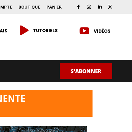
OMPTE
BOUTIQUE
PANIER


TUTORIELS
AIS
VIDÉOS
S'ABONNER
NENTE