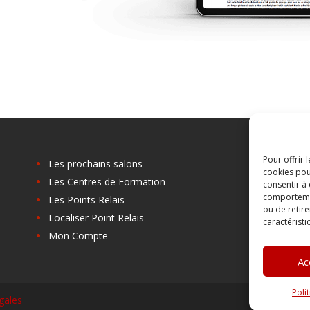
Pour offrir 
Les prochains salons
cookies pou
Les Centres de Formation
C
consentir à
comportement
Les Points Relais
B
ou de retire
Localiser Point Relais
A
caractéristi
Mon Compte
C
Ac
Poli
gales