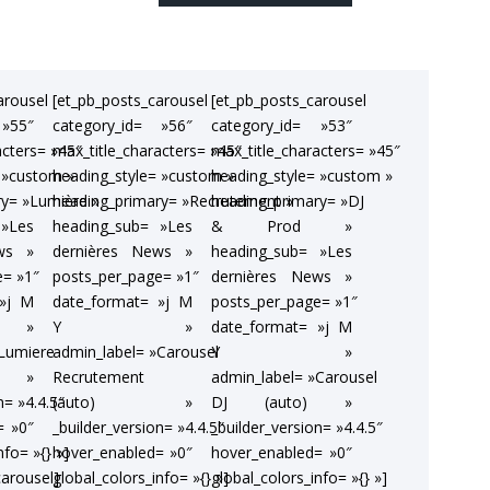
arousel
[et_pb_posts_carousel
[et_pb_posts_carousel
 »55″
category_id= »56″
category_id= »53″
acters= »45″
max_title_characters= »45″
max_title_characters= »45″
 »custom »
heading_style= »custom »
heading_style= »custom »
ry= »Lumière »
heading_primary= »Recrutement »
heading_primary= »DJ
 »Les
heading_sub= »Les
& Prod »
ws »
dernières News »
heading_sub= »Les
e= »1″
posts_per_page= »1″
dernières News »
 »j M
date_format= »j M
posts_per_page= »1″
»
Y »
date_format= »j M
»Lumiere
admin_label= »Carousel
Y »
 »
Recrutement
admin_label= »Carousel
n= »4.4.5″
(auto) »
DJ (auto) »
= »0″
_builder_version= »4.4.5″
_builder_version= »4.4.5″
nfo= »{} »]
hover_enabled= »0″
hover_enabled= »0″
carousel]
global_colors_info= »{} »]
global_colors_info= »{} »]