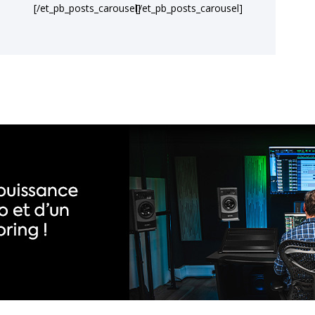
[/et_pb_posts_carousel]
[/et_pb_posts_carousel]