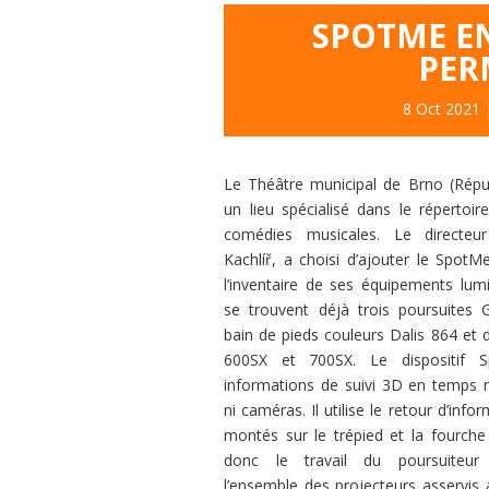
SPOTME E
PER
8 Oct 2021
Le Théâtre munici
pal de Brno (Rép
un
lieu spécialisé dans
le répertoi
comédies
musicales. Le direc
teu
Kachlíř, a choisi d’ajou
ter le SpotM
l’inventaire de
ses équipements lu
mi
se trouvent déjà trois
poursuites 
bain de pieds
couleurs Dalis 864 et
600SX et 700SX. Le
dispositif
informations
de suivi 3D en temps
ni caméras. Il utilise le
retour d’info
montés sur
le trépied et la fourch
donc
le travail du poursui
teur
l’ensemble des projec
teurs asservis