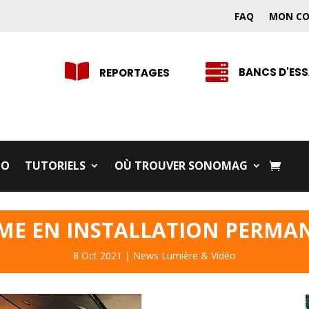
FAQ
MON C


BANCS D'ESS
REPORTAGES
IO
TUTORIELS
OÙ TROUVER SONOMAG
ME EN INSTALLATION PERMA
8 Oct 2021
|
News Lumière & Vidéo