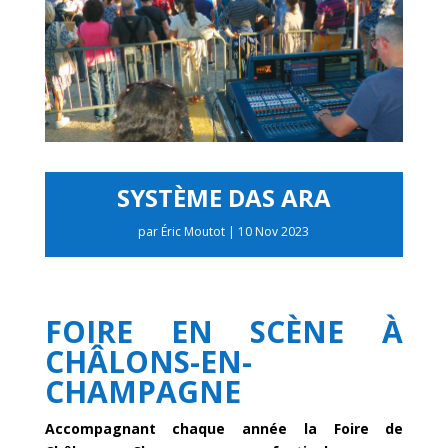
SYSTÈME DAS ARA
par
Éric Moutot
|
10 Nov 2023
FOIRE EN SCÈNE À
CHÂLONS-EN-
CHAMPAGNE
Accompagnant chaque année la Foire de