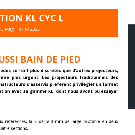
TION KL CYC L
O Mag
|
4 Fév 2025
USSI BAIN DE PIED
liodes se font plus discrètes que d’autres projecteurs,
me plus urgent. Les projecteurs traditionnels des
nstructeurs d’asservis préfèrent privilégier un format
’Elation avec sa gamme KL, dont nous avons pu essayer
 références, la S de 500 mm de large pilotable en deux
uatre sections.