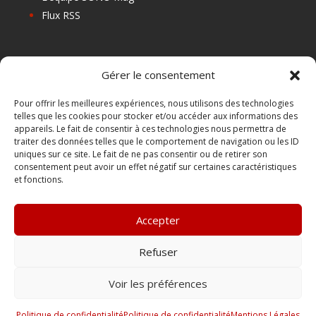
Flux RSS
Les prochains salons
Gérer le consentement
Les Centres de Formation
Les Points Relais
Pour offrir les meilleures expériences, nous utilisons des technologies
telles que les cookies pour stocker et/ou accéder aux informations des
Localiser Point Relais
appareils. Le fait de consentir à ces technologies nous permettra de
Mon Compte
traiter des données telles que le comportement de navigation ou les ID
uniques sur ce site. Le fait de ne pas consentir ou de retirer son
consentement peut avoir un effet négatif sur certaines caractéristiques
et fonctions.
FAQ
Contact
Accepter
Boutique
Abonnements Sono mag | intégral ou numérique
Refuser
Conditions Générales de Vente
Voir les préférences
Politique de confidentialité
Politique de confidentialité
Mentions Légales