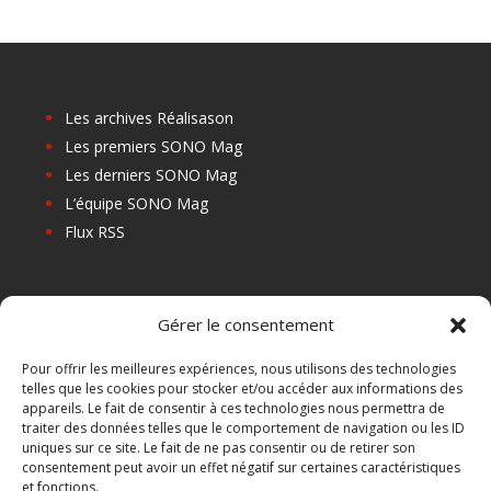
Les archives Réalisason
Les premiers SONO Mag
Les derniers SONO Mag
L’équipe SONO Mag
Flux RSS
Les prochains salons
Gérer le consentement
Les Centres de Formation
Les Points Relais
Pour offrir les meilleures expériences, nous utilisons des technologies
telles que les cookies pour stocker et/ou accéder aux informations des
Localiser Point Relais
appareils. Le fait de consentir à ces technologies nous permettra de
Mon Compte
traiter des données telles que le comportement de navigation ou les ID
uniques sur ce site. Le fait de ne pas consentir ou de retirer son
consentement peut avoir un effet négatif sur certaines caractéristiques
et fonctions.