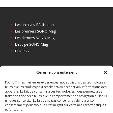
Les archives Réalisason
Les premiers SONO Mag
Les derniers SONO Mag
L’équipe SONO Mag
Flux RSS
Les prochains salons
Gérer le consentement
Les Centres de Formation
Les Points Relais
Pour offrir les meilleures expériences, nous utilisons des technologies
telles que les cookies pour stocker et/ou accéder aux informations des
Localiser Point Relais
appareils. Le fait de consentir à ces technologies nous permettra de
Mon Compte
traiter des données telles que le comportement de navigation ou les ID
uniques sur ce site. Le fait de ne pas consentir ou de retirer son
consentement peut avoir un effet négatif sur certaines caractéristiques
et fonctions.
FAQ