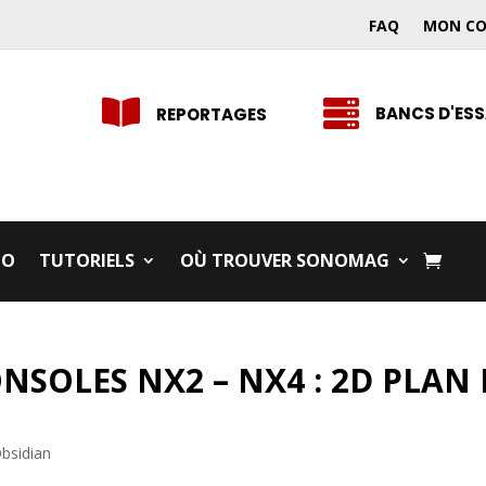
FAQ
MON C


BANCS D'ESS
REPORTAGES
IO
TUTORIELS
OÙ TROUVER SONOMAG
NSOLES NX2 – NX4 : 2D PLAN 
Obsidian