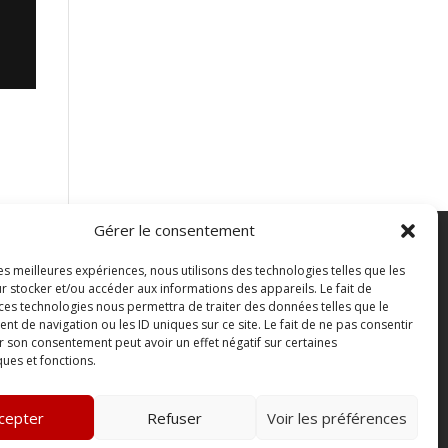
Gérer le consentement
les meilleures expériences, nous utilisons des technologies telles que les
FAQ
r stocker et/ou accéder aux informations des appareils. Le fait de
ontact
 ces technologies nous permettra de traiter des données telles que le
 de navigation ou les ID uniques sur ce site. Le fait de ne pas consentir
outique
r son consentement peut avoir un effet négatif sur certaines
bonnements Sono mag | intégral ou numérique
ques et fonctions.
onditions Générales de Vente
cepter
Refuser
Voir les préférences