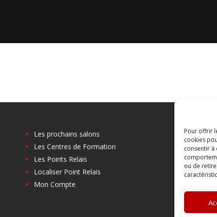
Pour offrir 
Les prochains salons
cookies pou
Les Centres de Formation
C
consentir à
comportement
Les Points Relais
B
ou de retire
Localiser Point Relais
A
caractéristi
Mon Compte
C
Ac