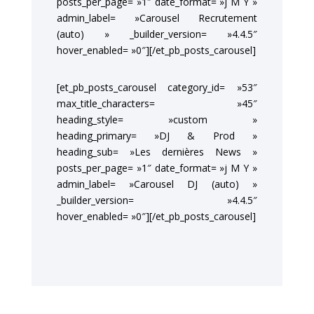
posts_per_page= »1″ date_format= »j M Y »
admin_label= »Carousel Recrutement
(auto) » _builder_version= »4.4.5″
hover_enabled= »0″][/et_pb_posts_carousel]
[et_pb_posts_carousel category_id= »53″
max_title_characters= »45″
heading_style= »custom »
heading_primary= »DJ & Prod »
heading_sub= »Les dernières News »
posts_per_page= »1″ date_format= »j M Y »
admin_label= »Carousel DJ (auto) »
_builder_version= »4.4.5″
hover_enabled= »0″][/et_pb_posts_carousel]