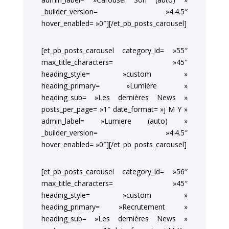
_builder_version= »4.4.5″
hover_enabled= »0″][/et_pb_posts_carousel]
[et_pb_posts_carousel category_id= »55″
max_title_characters= »45″
heading_style= »custom »
heading_primary= »Lumière »
heading_sub= »Les dernières News »
posts_per_page= »1″ date_format= »j M Y »
admin_label= »Lumiere (auto) »
_builder_version= »4.4.5″
hover_enabled= »0″][/et_pb_posts_carousel]
[et_pb_posts_carousel category_id= »56″
max_title_characters= »45″
heading_style= »custom »
heading_primary= »Recrutement »
heading_sub= »Les dernières News »