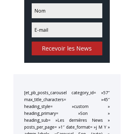
Recevoir les News
[et_pb_posts_carousel category_id= »57″
max_title_characters= »45″
heading_style= »custom »
heading_primary= »Son »
heading_sub= »Les dernières News »
posts_per_page= »1″ date_format= »j M Y »
admin_label= »Carousel Son (auto) »