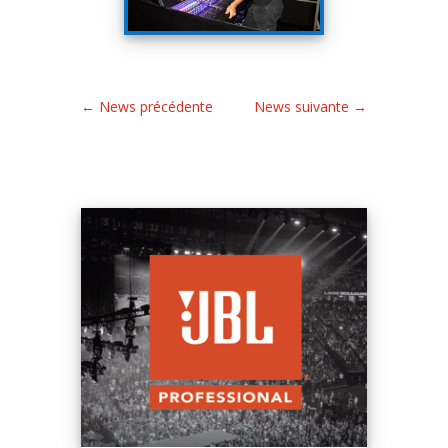
←
News précédente
News suivante
→