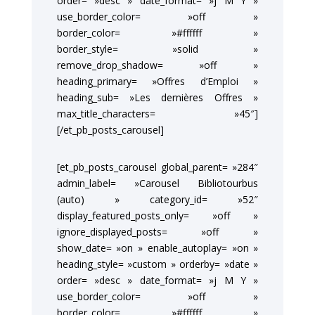
order= »desc » date_format= »j M Y »
use_border_color= »off »
border_color= »#ffffff »
border_style= »solid »
remove_drop_shadow= »off »
heading_primary= »Offres d’Emploi »
heading_sub= »Les dernières Offres »
max_title_characters= »45″]
[/et_pb_posts_carousel]
[et_pb_posts_carousel global_parent= »284″
admin_label= »Carousel Bibliotourbus
(auto) » category_id= »52″
display_featured_posts_only= »off »
ignore_displayed_posts= »off »
show_date= »on » enable_autoplay= »on »
heading_style= »custom » orderby= »date »
order= »desc » date_format= »j M Y »
use_border_color= »off »
border_color= »#ffffff »