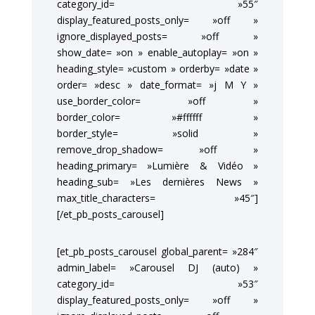
category_id= »55″
display_featured_posts_only= »off »
ignore_displayed_posts= »off »
show_date= »on » enable_autoplay= »on »
heading_style= »custom » orderby= »date »
order= »desc » date_format= »j M Y »
use_border_color= »off »
border_color= »#ffffff »
border_style= »solid »
remove_drop_shadow= »off »
heading_primary= »Lumière & Vidéo »
heading_sub= »Les dernières News »
max_title_characters= »45″]
[/et_pb_posts_carousel]
[et_pb_posts_carousel global_parent= »284″
admin_label= »Carousel DJ (auto) »
category_id= »53″
display_featured_posts_only= »off »