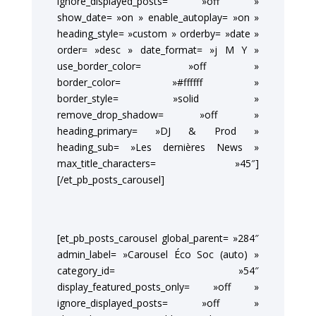
ignore_displayed_posts= »off »
show_date= »on » enable_autoplay= »on »
heading_style= »custom » orderby= »date »
order= »desc » date_format= »j M Y »
use_border_color= »off »
border_color= »#ffffff »
border_style= »solid »
remove_drop_shadow= »off »
heading_primary= »DJ & Prod »
heading_sub= »Les dernières News »
max_title_characters= »45″]
[/et_pb_posts_carousel]
[et_pb_posts_carousel global_parent= »284″
admin_label= »Carousel Éco Soc (auto) »
category_id= »54″
display_featured_posts_only= »off »
ignore_displayed_posts= »off »