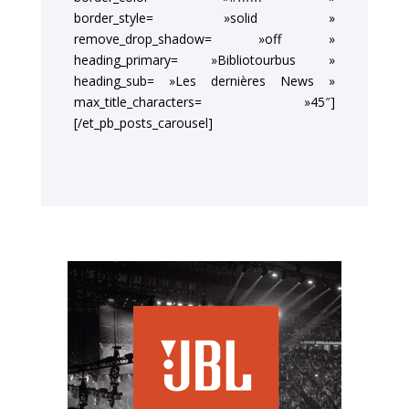
border_style= »solid »
remove_drop_shadow= »off »
heading_primary= »Bibliotourbus »
heading_sub= »Les dernières News »
max_title_characters= »45″]
[/et_pb_posts_carousel]