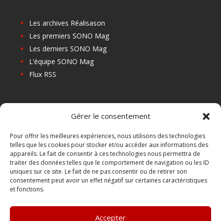
Les archives Réalisason
Les premiers SONO Mag
Les derniers SONO Mag
L’équipe SONO Mag
Flux RSS
Les prochains salons
Gérer le consentement
Les Centres de Formation
Les Points Relais
Pour offrir les meilleures expériences, nous utilisons des technologies
telles que les cookies pour stocker et/ou accéder aux informations des
Localiser Point Relais
appareils. Le fait de consentir à ces technologies nous permettra de
Mon Compte
traiter des données telles que le comportement de navigation ou les ID
uniques sur ce site. Le fait de ne pas consentir ou de retirer son
consentement peut avoir un effet négatif sur certaines caractéristiques
et fonctions.
FAQ
Contact
Accepter
Boutique