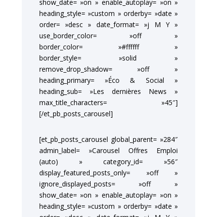
show_date= »on » enable_autoplay= »on »
heading_style= »custom » orderby= »date »
order= »desc » date_format= »j M Y »
use_border_color= »off »
border_color= »#ffffff »
border_style= »solid »
remove_drop_shadow= »off »
heading_primary= »Éco & Social »
heading_sub= »Les dernières News »
max_title_characters= »45″]
[/et_pb_posts_carousel]
[et_pb_posts_carousel global_parent= »284″
admin_label= »Carousel Offres Emploi
(auto) » category_id= »56″
display_featured_posts_only= »off »
ignore_displayed_posts= »off »
show_date= »on » enable_autoplay= »on »
heading_style= »custom » orderby= »date »