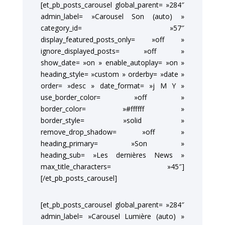
[et_pb_posts_carousel global_parent= »284″
admin_label= »Carousel Son (auto) »
category_id= »57″
display_featured_posts_only= »off »
ignore_displayed_posts= »off »
show_date= »on » enable_autoplay= »on »
heading_style= »custom » orderby= »date »
order= »desc » date_format= »j M Y »
use_border_color= »off »
border_color= »#ffffff »
border_style= »solid »
remove_drop_shadow= »off »
heading_primary= »Son »
heading_sub= »Les dernières News »
max_title_characters= »45″]
[/et_pb_posts_carousel]
[et_pb_posts_carousel global_parent= »284″
admin_label= »Carousel Lumière (auto) »