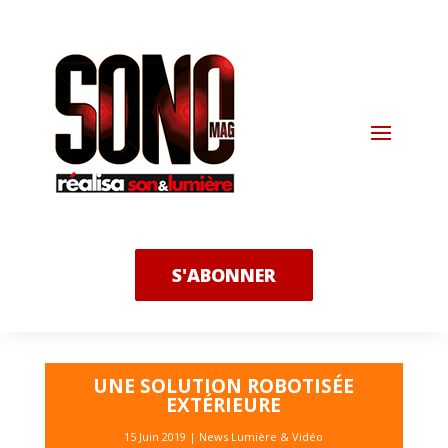
S'ABONNER
UNE SOLUTION ROBOTISÉE
EXTÉRIEURE
15 Juin 2019
|
News Lumière & Vidéo