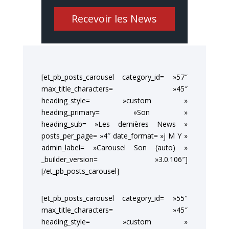
Recevoir les News
[et_pb_posts_carousel category_id= »57″
max_title_characters= »45″
heading_style= »custom »
heading_primary= »Son »
heading_sub= »Les dernières News »
posts_per_page= »4″ date_format= »j M Y »
admin_label= »Carousel Son (auto) »
_builder_version= »3.0.106″]
[/et_pb_posts_carousel]
[et_pb_posts_carousel category_id= »55″
max_title_characters= »45″
heading_style= »custom »