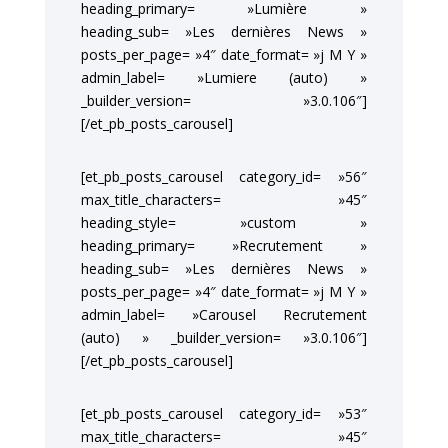
heading_primary= »Lumière »
heading_sub= »Les dernières News »
posts_per_page= »4″ date_format= »j M Y »
admin_label= »Lumiere (auto) »
_builder_version= »3.0.106″]
[/et_pb_posts_carousel]
[et_pb_posts_carousel category_id= »56″
max_title_characters= »45″
heading_style= »custom »
heading_primary= »Recrutement »
heading_sub= »Les dernières News »
posts_per_page= »4″ date_format= »j M Y »
admin_label= »Carousel Recrutement
(auto) » _builder_version= »3.0.106″]
[/et_pb_posts_carousel]
[et_pb_posts_carousel category_id= »53″
max_title_characters= »45″