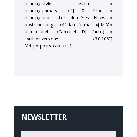
heading_style= »custom »
heading_primary= »DJ & Prod »
heading_sub= »Les dernières News »
posts_per_page= »4″ date_format= »j M Y »
admin_label= »Carousel DJ (auto) »
_builder_version= »3.0.106″]
[/et_pb_posts_carousel]
NEWSLETTER