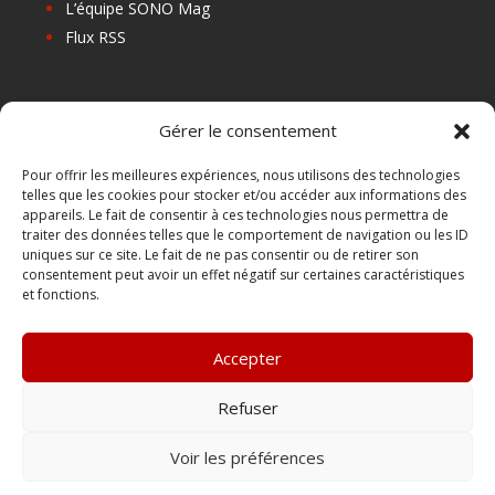
L’équipe SONO Mag
Flux RSS
Les prochains salons
Gérer le consentement
Les Centres de Formation
Les Points Relais
Pour offrir les meilleures expériences, nous utilisons des technologies
telles que les cookies pour stocker et/ou accéder aux informations des
Localiser Point Relais
appareils. Le fait de consentir à ces technologies nous permettra de
Mon Compte
traiter des données telles que le comportement de navigation ou les ID
uniques sur ce site. Le fait de ne pas consentir ou de retirer son
consentement peut avoir un effet négatif sur certaines caractéristiques
et fonctions.
FAQ
Contact
Accepter
Boutique
Abonnements Sono mag | intégral ou numérique
Refuser
Conditions Générales de Vente
Voir les préférences