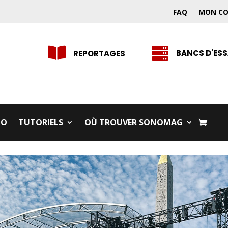
FAQ
MON C


BANCS D'ESS
REPORTAGES
IO
TUTORIELS
OÙ TROUVER SONOMAG