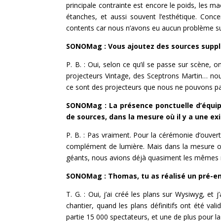
principale contrainte est encore le poids, les m
étanches, et aussi souvent l’esthétique. Con
contents car nous n’avons eu aucun problème su
SONOMag : Vous ajoutez des sources suppl
P. B. : Oui, selon ce qu’il se passe sur scène,
projecteurs Vintage, des Sceptrons Martin… nou
ce sont des projecteurs que nous ne pouvons pa
SONOMag : La présence ponctuelle d’équipe
de sources, dans la mesure où il y a une ex
P. B. : Pas vraiment. Pour la cérémonie d’ouver
complément de lumière. Mais dans la mesure où 
géants, nous avions déjà quasiment les mêmes r
SONOMag : Thomas, tu as réalisé un pré-en
T. G. : Oui, j’ai créé les plans sur Wysiwyg, e
chantier, quand les plans définitifs ont été vali
partie 15 000 spectateurs, et une de plus pour la