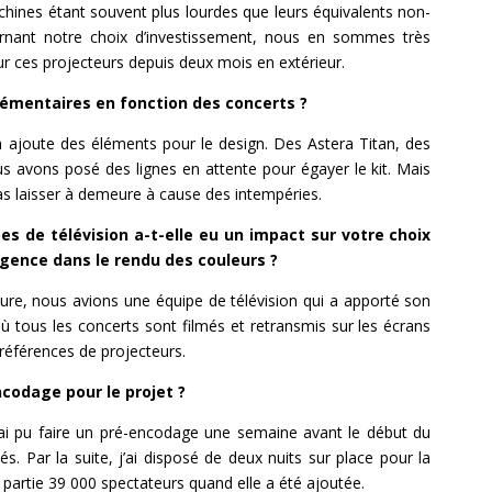
achines étant souvent plus lourdes que leurs équivalents non-
cernant notre choix d’investissement, nous en sommes très
r ces projecteurs depuis deux mois en extérieur.
émentaires en fonction des concerts ?
 on ajoute des éléments pour le design. Des Astera Titan, des
s avons posé des lignes en attente pour égayer le kit. Mais
s laisser à demeure à cause des intempéries.
s de télévision a-t-elle eu un impact sur votre choix
igence dans le rendu des couleurs ?
ture, nous avions une équipe de télévision qui a apporté son
tous les concerts sont filmés et retransmis sur les écrans
éférences de projecteurs.
codage pour le projet ?
t j’ai pu faire un pré-encodage une semaine avant le début du
dés. Par la suite, j’ai disposé de deux nuits sur place pour la
 partie 39 000 spectateurs quand elle a été ajoutée.