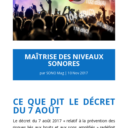
MAÎTRISE DES NIVEAUX
SONORES
par
SONO Mag
|
10 Nov 2017
CE QUE DIT LE DÉCRET
DU 7 AOÛT
Le décret du 7 août 2017 « relatif à la prévention des
risques liés aux bruits et aux sons amplifiés » redéfinit