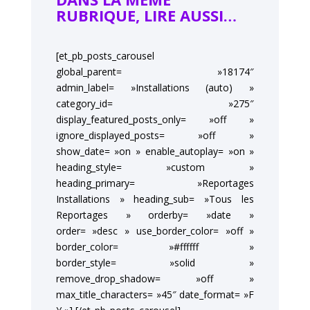
RUBRIQUE, LIRE AUSSI…
[et_pb_posts_carousel
global_parent= »18174″
admin_label= »Installations (auto) »
category_id= »275″
display_featured_posts_only= »off »
ignore_displayed_posts= »off »
show_date= »on » enable_autoplay= »on »
heading_style= »custom »
heading_primary= »Reportages
Installations » heading_sub= »Tous les
Reportages » orderby= »date »
order= »desc » use_border_color= »off »
border_color= »#ffffff »
border_style= »solid »
remove_drop_shadow= »off »
max_title_characters= »45″ date_format= »F