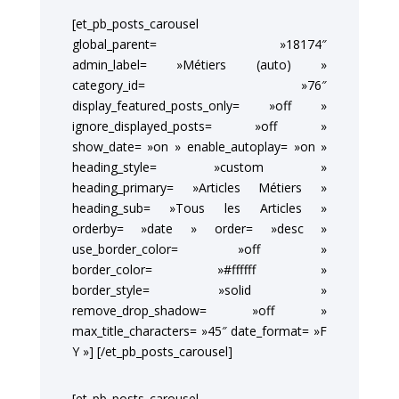
[et_pb_posts_carousel
global_parent= »18174″
admin_label= »Métiers (auto) »
category_id= »76″
display_featured_posts_only= »off »
ignore_displayed_posts= »off »
show_date= »on » enable_autoplay= »on »
heading_style= »custom »
heading_primary= »Articles Métiers »
heading_sub= »Tous les Articles »
orderby= »date » order= »desc »
use_border_color= »off »
border_color= »#ffffff »
border_style= »solid »
remove_drop_shadow= »off »
max_title_characters= »45″ date_format= »F
Y »] [/et_pb_posts_carousel]
[et_pb_posts_carousel