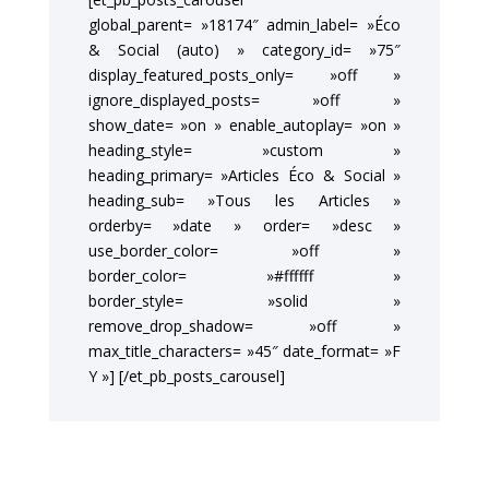
global_parent= »18174″ admin_label= »Éco
& Social (auto) » category_id= »75″
display_featured_posts_only= »off »
ignore_displayed_posts= »off »
show_date= »on » enable_autoplay= »on »
heading_style= »custom »
heading_primary= »Articles Éco & Social »
heading_sub= »Tous les Articles »
orderby= »date » order= »desc »
use_border_color= »off »
border_color= »#ffffff »
border_style= »solid »
remove_drop_shadow= »off »
max_title_characters= »45″ date_format= »F
Y »] [/et_pb_posts_carousel]