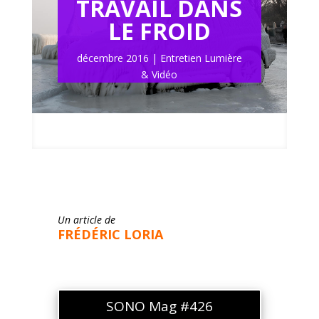
TRAVAIL DANS
LE FROID
décembre 2016
Entretien Lumière
& Vidéo
Un article de
FRÉDÉRIC LORIA
SONO Mag #426