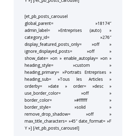
Y »] [/et_pb_posts_carousel]
[et_pb_posts_carousel
global_parent= »18174″
admin_label= »Entreprises (auto) »
category_id= »276″
display_featured_posts_only= »off »
ignore_displayed_posts= »off »
show_date= »on » enable_autoplay= »on »
heading_style= »custom »
heading_primary= »Portraits Entreprises »
heading_sub= »Tous les Articles »
orderby= »date » order= »desc »
use_border_color= »off »
border_color= »#ffffff »
border_style= »solid »
remove_drop_shadow= »off »
max_title_characters= »45″ date_format= »F
Y »] [/et_pb_posts_carousel]