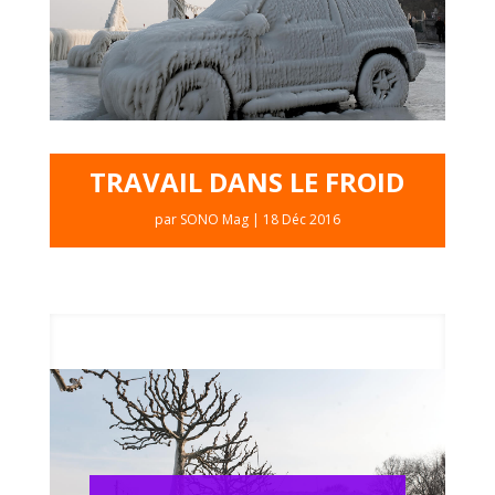
TRAVAIL DANS LE FROID
par
SONO Mag
|
18 Déc 2016