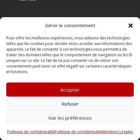
Les prochains salons
Gérer le consentement
Les Centres de Formation
Les Points Relais
Pour offrir les meilleures expériences, nous utilisons des technologies
telles que les cookies pour stocker et/ou accéder aux informations des
Localiser Point Relais
appareils. Le fait de consentir à ces technologies nous permettra de
Mon Compte
traiter des données telles que le comportement de navigation ou les ID
uniques sur ce site. Le fait de ne pas consentir ou de retirer son
consentement peut avoir un effet négatif sur certaines caractéristiques
et fonctions.
FAQ
Contact
Accepter
Boutique
Abonnements Sono mag | intégral ou numérique
Refuser
Conditions Générales de Vente
Voir les préférences
Politique de confidentialité
Politique de confidentialité
Mentions Légales
Tous droits réservés ‘Sonomédia’ |
Mentions Légales