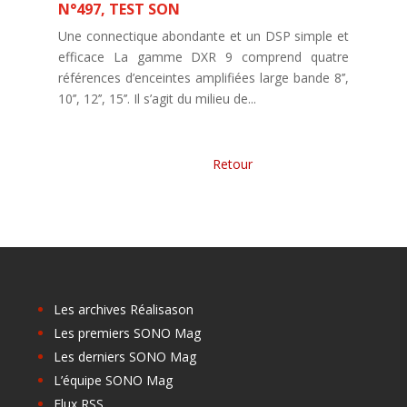
N°497
,
TEST SON
Une connectique abondante et un DSP simple et
efficace La gamme DXR 9 comprend quatre
références d’enceintes amplifiées large bande 8’’,
10’’, 12’’, 15’’. Il s’agit du milieu de...
Entrées suivantes »
Les archives Réalisason
Les premiers SONO Mag
Les derniers SONO Mag
L’équipe SONO Mag
Flux RSS