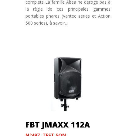
complets La famille Altea ne déroge pas à
la règle de ces principales gammes
portables phares (Vantec series et Action
500 series), à savoir...
FBT JMAXX 112A
N°497
,
TEST SON