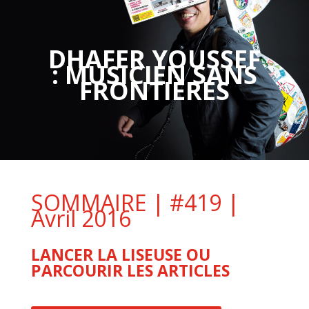
DHAFER YOUSSEF
: MUSICIEN SANS
FRONTIÈRES
SOMMAIRE | #419 |
Avril 2016
LANCER LA LISEUSE OU
PARCOURIR LES ARTICLES