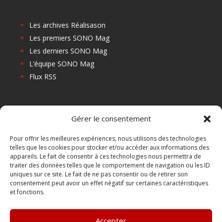
Les archives Réalisason
Les premiers SONO Mag
Les derniers SONO Mag
L’équipe SONO Mag
Flux RSS
Les prochains salons
Gérer le consentement
Les Centres de Formation
Les Points Relais
Pour offrir les meilleures expériences, nous utilisons des technologies
telles que les cookies pour stocker et/ou accéder aux informations des
Localiser Point Relais
appareils. Le fait de consentir à ces technologies nous permettra de
Mon Compte
traiter des données telles que le comportement de navigation ou les ID
uniques sur ce site. Le fait de ne pas consentir ou de retirer son
consentement peut avoir un effet négatif sur certaines caractéristiques
et fonctions.
FAQ
Contact
Accepter