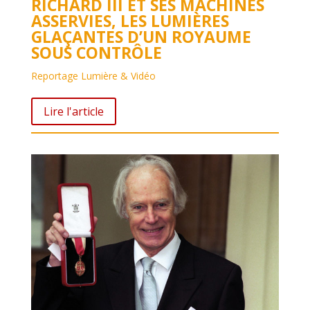
RICHARD III ET SES MACHINES
ASSERVIES, LES LUMIÈRES
GLAÇANTES D’UN ROYAUME
SOUS CONTRÔLE
Reportage Lumière & Vidéo
Lire l'article