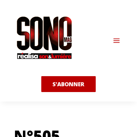
S'ABONNER
N°505