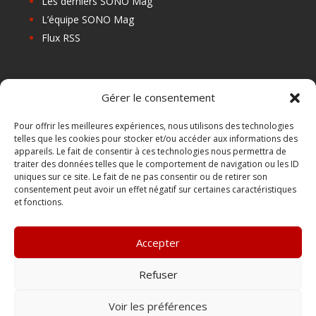
Les derniers SONO Mag
L’équipe SONO Mag
Flux RSS
Les prochains salons
Gérer le consentement
Les Centres de Formation
Les Points Relais
Pour offrir les meilleures expériences, nous utilisons des technologies
telles que les cookies pour stocker et/ou accéder aux informations des
Localiser Point Relais
appareils. Le fait de consentir à ces technologies nous permettra de
Mon Compte
traiter des données telles que le comportement de navigation ou les ID
uniques sur ce site. Le fait de ne pas consentir ou de retirer son
consentement peut avoir un effet négatif sur certaines caractéristiques
et fonctions.
FAQ
Contact
Accepter
Boutique
Abonnements Sono mag | intégral ou numérique
Refuser
Conditions Générales de Vente
Voir les préférences