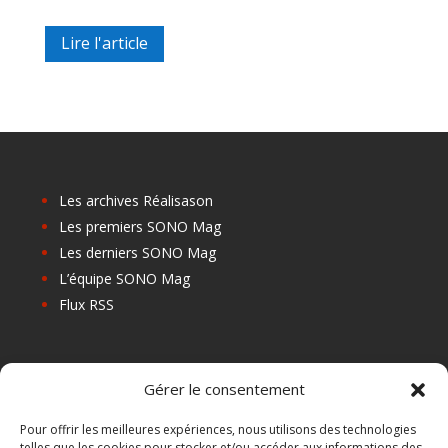
Lire l'article
Les archives Réalisason
Les premiers SONO Mag
Les derniers SONO Mag
L’équipe SONO Mag
Flux RSS
Les prochains salons
Gérer le consentement
Les Centres de Formation
Les Points Relais
Pour offrir les meilleures expériences, nous utilisons des technologies
telles que les cookies pour stocker et/ou accéder aux informations des