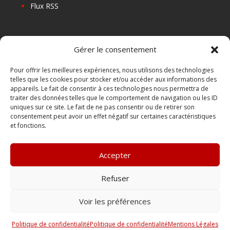
Flux RSS
Les prochains salons
Gérer le consentement
Les Centres de Formation
Les Points Relais
Pour offrir les meilleures expériences, nous utilisons des technologies
telles que les cookies pour stocker et/ou accéder aux informations des
Localiser Point Relais
appareils. Le fait de consentir à ces technologies nous permettra de
Mon Compte
traiter des données telles que le comportement de navigation ou les ID
uniques sur ce site. Le fait de ne pas consentir ou de retirer son
consentement peut avoir un effet négatif sur certaines caractéristiques
et fonctions.
FAQ
Contact
Accepter
Boutique
Abonnements Sono mag | intégral ou numérique
Refuser
Conditions Générales de Vente
Voir les préférences
Politique de confidentialité
Politique de confidentialité
Mentions Légales
Tous droits réservés ‘Sonomédia’ |
Mentions Légales