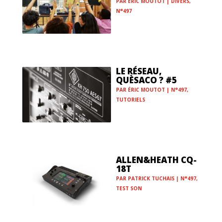
PAR
ÉRIC MOUTOT
|
DIVERS
,
N°497
LE RÉSEAU,
QUÈSACO ? #5
PAR
ÉRIC MOUTOT
|
N°497
,
TUTORIELS
ALLEN&HEATH CQ-
18T
PAR
PATRICK TUCHAIS
|
N°497
,
TEST SON